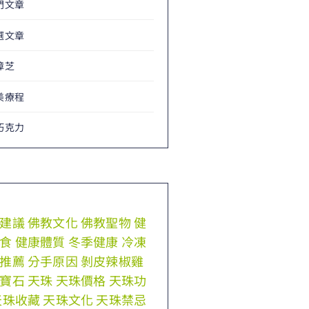
門文章
選文章
樟芝
美療程
巧克力
建議
佛教文化
佛教聖物
健
食
健康體質
冬季健康
冷凍
推薦
分手原因
剝皮辣椒雞
寶石
天珠
天珠價格
天珠功
天珠收藏
天珠文化
天珠禁忌