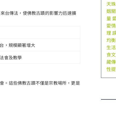
天珠
姻關
侶來台傳法，使佛教古蹟的影響力迅速擴
量
愛情
理
均衡
台，規模顯著增大
生活
食文
法會及教學
藏傳
性提
會。這些佛教古蹟不僅是宗教場所，更是