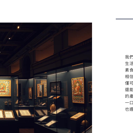
我
生
素
相
僅
還
的
一
也