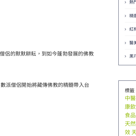
熱
精
紅
醫
僧侶的默默耕耘，到如今蓬勃發展的佛教
黑
少數派僧侶開始將藏傳佛教的精髓帶入台
標籤
中醫
康飲
食品
天然
效