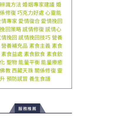
辨識方法
婚姻專家建議
婚
係修復
巧克力好處
心靈能
愛情專家
愛情復合
愛情挽回
挽回策略
感情修復
感情心
感情挽回
感情挽回技巧
營養
營養補充品
素食主義
素食
素食益處
素食飲食
素食飲
化
聖物
能量平衡
能量療癒
佛教
西藏天珠
關係修復
靈
升
預防感冒
養生食譜
服務推薦