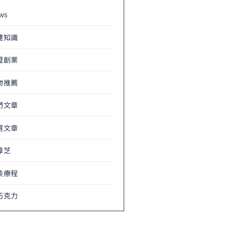
ws
健知識
盟創業
物推薦
門文章
選文章
樟芝
美療程
巧克力