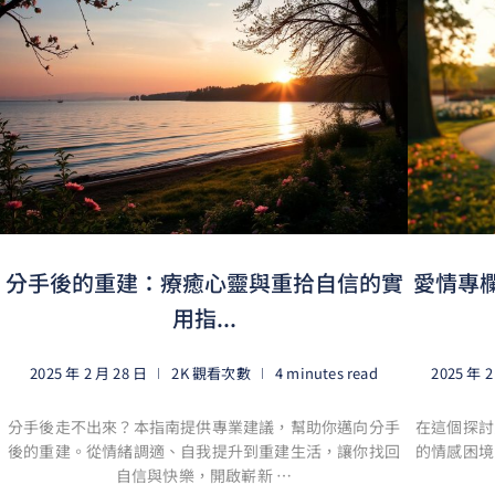
分手後的重建：療癒心靈與重拾自信的實
愛情專
用指...
2025 年 2 月 28 日
2K 觀看次數
4 minutes read
2025 年 2
分手後走不出來？本指南提供專業建議，幫助你邁向分手
在這個探討
後的重建。從情緒調適、自我提升到重建生活，讓你找回
的情感困境
自信與快樂，開啟嶄新 …