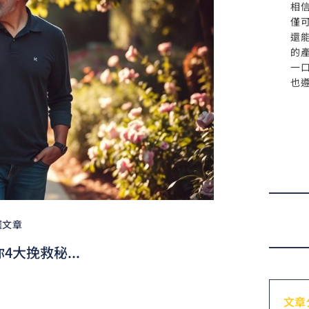
相
僅
還
的
一
也
選文章
大挽救秘...
文章