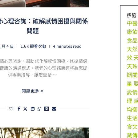
標籤
情心理咨詢：破解感情困擾與關係
中醫
問題
康飲
食品
3 月 4 日
1.6K 觀看次數
4 minutes read
天然
效
情心理咨詢，幫助您化解感情困擾、修復情侶
天珠
健康的溝通模式。我們的心理諮商師將為您提
姻關
供專業指導，讓您重拾 …
量
閱讀更多
愛情
理
均衡
生活
食文
藏傳