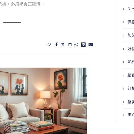
危機，必須學會正確溝 …
Ne
保
加
好
熱
精
紅
醫
黑