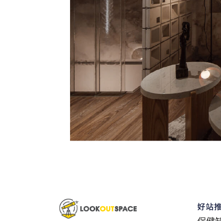
好站
保健