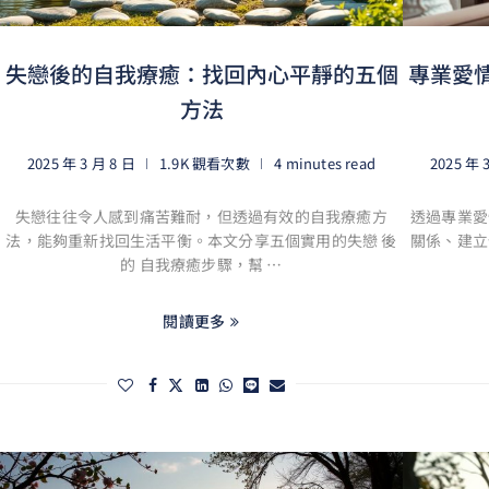
失戀後的自我療癒：找回內心平靜的五個
專業愛
方法
2025 年 3 月 8 日
1.9K 觀看次數
4 minutes read
2025 年 
失戀往往令人感到痛苦難耐，但透過有效的自我療癒方
透過專業愛
法，能夠重新找回生活平衡。本文分享五個實用的失戀 後
關係、建立
的 自我療癒步驟，幫 …
閱讀更多