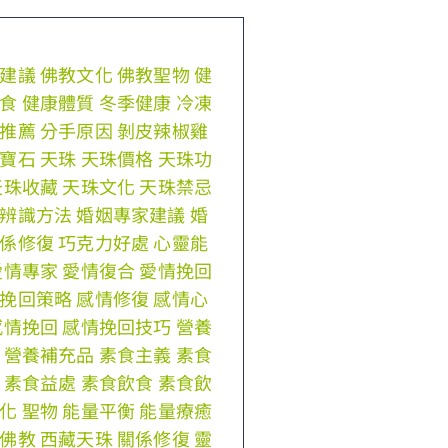
建議
佛教文化
佛教聖物
健
食
健康體質
冬季健康
冷凍
推薦
分手原因
剝皮辣椒雞
寶石
天珠
天珠價格
天珠功
天珠收藏
天珠文化
天珠禁忌
辨識方法
婚姻專家建議
婚
係修復
巧克力好處
心靈能
愛情專家
愛情復合
愛情挽回
挽回策略
感情修復
感情心
感情挽回
感情挽回技巧
營養
營養補充品
素食主義
素食
素食益處
素食飲食
素食飲
化
聖物
能量平衡
能量療癒
佛教
西藏天珠
關係修復
靈