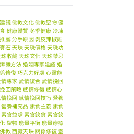
建議
佛教文化
佛教聖物
健
食
健康體質
冬季健康
冷凍
推薦
分手原因
剝皮辣椒雞
寶石
天珠
天珠價格
天珠功
天珠收藏
天珠文化
天珠禁忌
辨識方法
婚姻專家建議
婚
係修復
巧克力好處
心靈能
愛情專家
愛情復合
愛情挽回
挽回策略
感情修復
感情心
感情挽回
感情挽回技巧
營養
營養補充品
素食主義
素食
素食益處
素食飲食
素食飲
化
聖物
能量平衡
能量療癒
佛教
西藏天珠
關係修復
靈