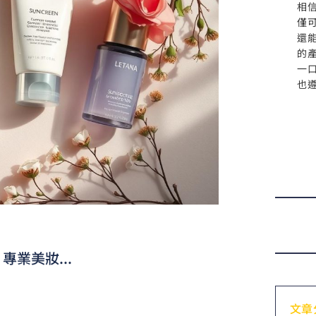
相
僅
還
的
一
也
專業美妝...
文章