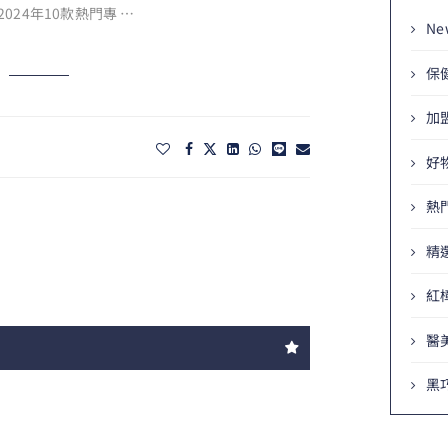
24年10款熱門專 …
Ne
保
加
好
熱
精
紅
醫
黑