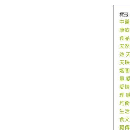
標籤
中醫
康飲
食品
天然
效
天珠
姻關
量
愛情
理
均衡
生活
食文
藏傳