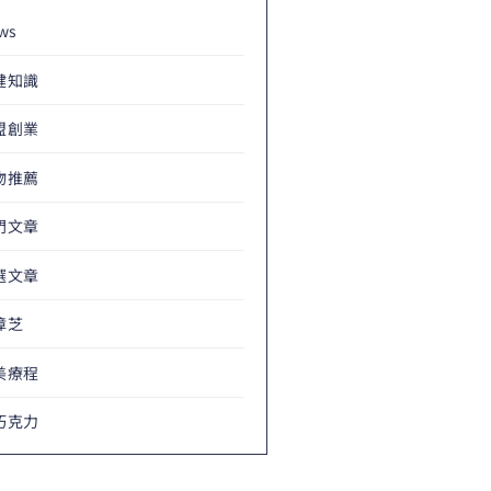
ws
健知識
盟創業
物推薦
門文章
選文章
樟芝
美療程
巧克力