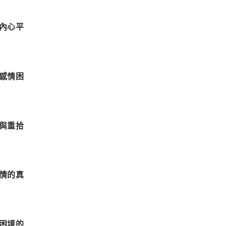
內心平
感情困
與重拾
情的真
困境的