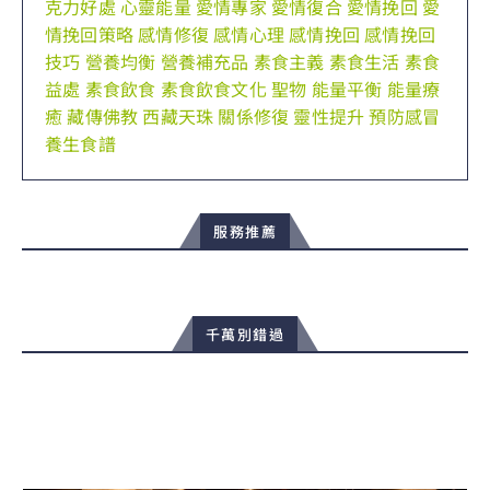
克力好處
心靈能量
愛情專家
愛情復合
愛情挽回
愛
情挽回策略
感情修復
感情心理
感情挽回
感情挽回
技巧
營養均衡
營養補充品
素食主義
素食生活
素食
益處
素食飲食
素食飲食文化
聖物
能量平衡
能量療
癒
藏傳佛教
西藏天珠
關係修復
靈性提升
預防感冒
養生食譜
服務推薦
千萬別錯過