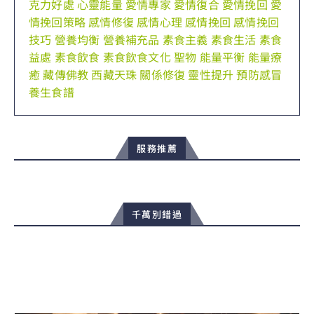
克力好處
心靈能量
愛情專家
愛情復合
愛情挽回
愛
情挽回策略
感情修復
感情心理
感情挽回
感情挽回
技巧
營養均衡
營養補充品
素食主義
素食生活
素食
益處
素食飲食
素食飲食文化
聖物
能量平衡
能量療
癒
藏傳佛教
西藏天珠
關係修復
靈性提升
預防感冒
養生食譜
服務推薦
千萬別錯過