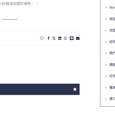
介紹雞湯加盟的優勢、 …
Ne
保
加
好
熱
精
紅
醫
黑