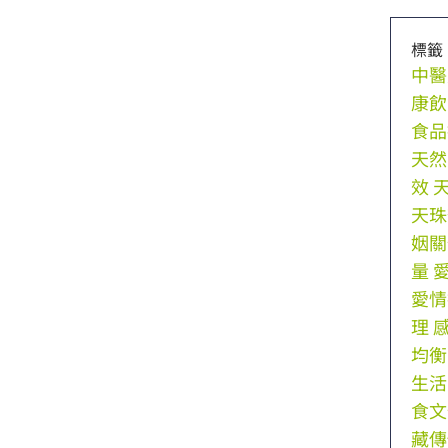
標籤
中醫
康飲
食品
天然
效
天珠
姻關
量
愛情
理
均衡
生活
食文
藏傳