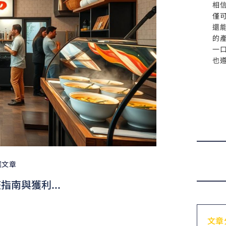
相
僅
還
的
一
也
選文章
南與獲利...
文章