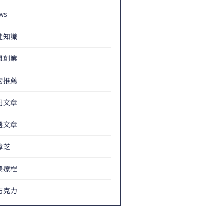
ws
健知識
盟創業
物推薦
門文章
選文章
樟芝
美療程
巧克力