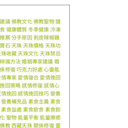
建議
佛教文化
佛教聖物
健
食
健康體質
冬季健康
冷凍
推薦
分手原因
剝皮辣椒雞
寶石
天珠
天珠價格
天珠功
天珠收藏
天珠文化
天珠禁忌
辨識方法
婚姻專家建議
婚
係修復
巧克力好處
心靈能
愛情專家
愛情復合
愛情挽回
挽回策略
感情修復
感情心
感情挽回
感情挽回技巧
營養
營養補充品
素食主義
素食
素食益處
素食飲食
素食飲
化
聖物
能量平衡
能量療癒
佛教
西藏天珠
關係修復
靈