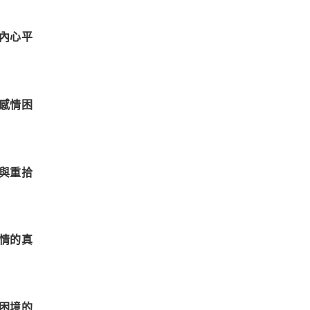
內心平
感情困
與重拾
情的真
困境的