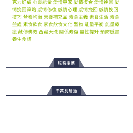
克力好處
心靈能量
愛情專家
愛情復合
愛情挽回
愛
情挽回策略
感情修復
感情心理
感情挽回
感情挽回
技巧
營養均衡
營養補充品
素食主義
素食生活
素食
益處
素食飲食
素食飲食文化
聖物
能量平衡
能量療
癒
藏傳佛教
西藏天珠
關係修復
靈性提升
預防感冒
養生食譜
服務推薦
千萬別錯過