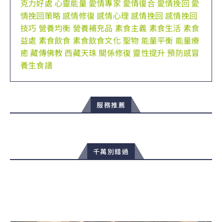
克力好處
心靈能量
愛情專家
愛情復合
愛情挽回
愛
情挽回策略
感情修復
感情心理
感情挽回
感情挽回
技巧
營養均衡
營養補充品
素食主義
素食生活
素食
益處
素食飲食
素食飲食文化
聖物
能量平衡
能量療
癒
藏傳佛教
西藏天珠
關係修復
靈性提升
預防感冒
養生食譜
服務推薦
千萬別錯過