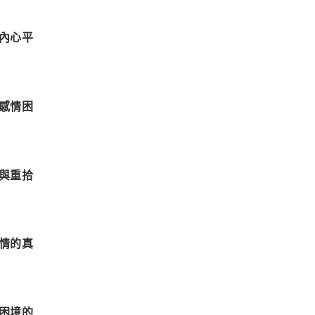
內心平
感情困
與重拾
情的真
困境的