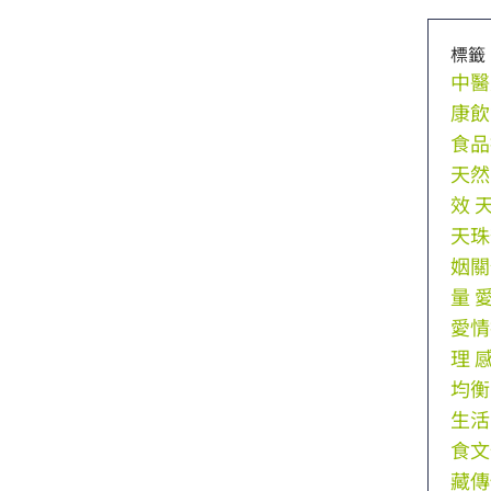
標籤
中醫
康飲
食品
天然
效
天珠
姻關
量
愛情
理
均衡
生活
食文
藏傳