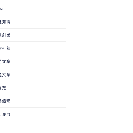
ws
健知識
盟創業
物推薦
門文章
選文章
樟芝
美療程
巧克力