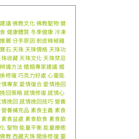
建議
佛教文化
佛教聖物
健
食
健康體質
冬季健康
冷凍
推薦
分手原因
剝皮辣椒雞
寶石
天珠
天珠價格
天珠功
天珠收藏
天珠文化
天珠禁忌
辨識方法
婚姻專家建議
婚
係修復
巧克力好處
心靈能
愛情專家
愛情復合
愛情挽回
挽回策略
感情修復
感情心
感情挽回
感情挽回技巧
營養
營養補充品
素食主義
素食
素食益處
素食飲食
素食飲
化
聖物
能量平衡
能量療癒
佛教
西藏天珠
關係修復
靈