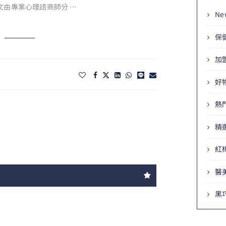
文由專業心理諮商師分 …
Ne
保
加
好
熱
精
紅
醫
黑