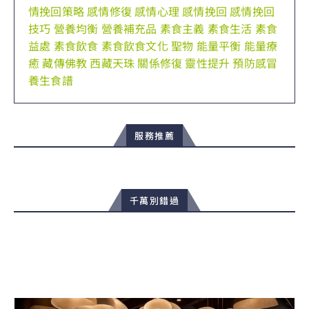
情挽回策略
感情修復
感情心理
感情挽回
感情挽回
技巧
營養均衡
營養補充品
素食主義
素食生活
素食
益處
素食飲食
素食飲食文化
聖物
能量平衡
能量療
癒
藏傳佛教
西藏天珠
關係修復
靈性提升
預防感冒
養生食譜
服務推薦
千萬別錯過