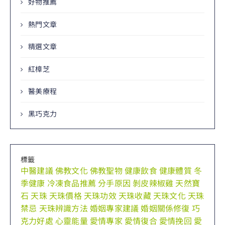
好物推薦
熱門文章
精選文章
紅樟芝
醫美療程
黑巧克力
標籤
中醫建議
佛教文化
佛教聖物
健康飲食
健康體質
冬
季健康
冷凍食品推薦
分手原因
剝皮辣椒雞
天然寶
石
天珠
天珠價格
天珠功效
天珠收藏
天珠文化
天珠
禁忌
天珠辨識方法
婚姻專家建議
婚姻關係修復
巧
克力好處
心靈能量
愛情專家
愛情復合
愛情挽回
愛