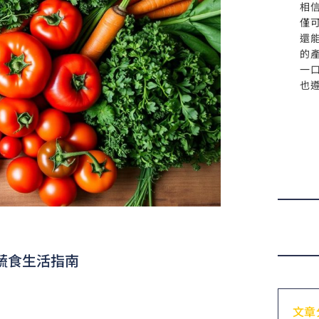
相
僅
還
的
一
也
蔬食生活指南
文章