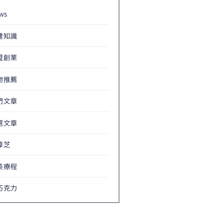
ws
健知識
盟創業
物推薦
門文章
選文章
樟芝
美療程
巧克力