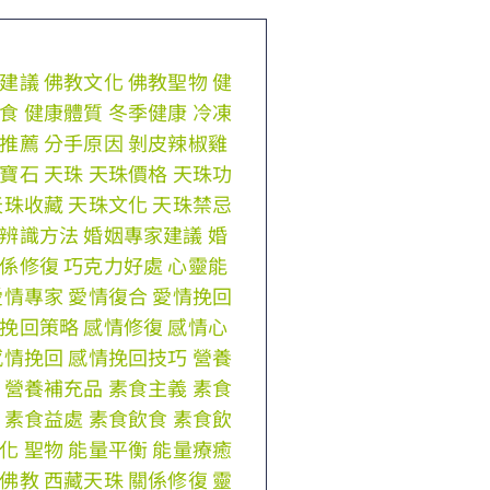
建議
佛教文化
佛教聖物
健
食
健康體質
冬季健康
冷凍
推薦
分手原因
剝皮辣椒雞
寶石
天珠
天珠價格
天珠功
天珠收藏
天珠文化
天珠禁忌
辨識方法
婚姻專家建議
婚
係修復
巧克力好處
心靈能
愛情專家
愛情復合
愛情挽回
挽回策略
感情修復
感情心
感情挽回
感情挽回技巧
營養
營養補充品
素食主義
素食
素食益處
素食飲食
素食飲
化
聖物
能量平衡
能量療癒
佛教
西藏天珠
關係修復
靈