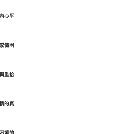
內心平
感情困
與重拾
情的真
困境的