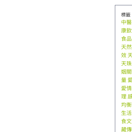
標籤
中醫
康飲
食品
天然
效
天珠
姻關
量
愛情
理
均衡
生活
食文
藏傳