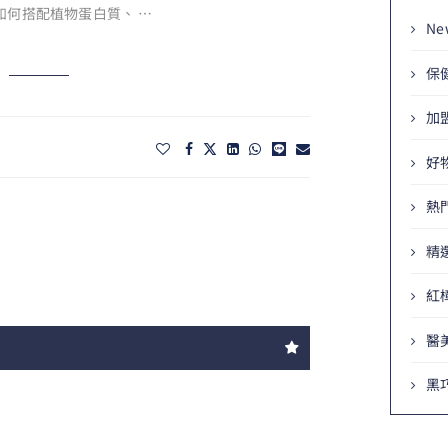
如何搭配植物蛋白質、 …
Ne
保
加
好
熱
精
紅
醫
黑