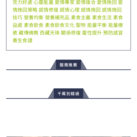
克力好處
心靈能量
愛情專家
愛情復合
愛情挽回
愛
情挽回策略
感情修復
感情心理
感情挽回
感情挽回
技巧
營養均衡
營養補充品
素食主義
素食生活
素食
益處
素食飲食
素食飲食文化
聖物
能量平衡
能量療
癒
藏傳佛教
西藏天珠
關係修復
靈性提升
預防感冒
養生食譜
服務推薦
千萬別錯過