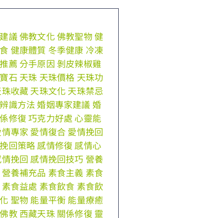
建議
佛教文化
佛教聖物
健
食
健康體質
冬季健康
冷凍
推薦
分手原因
剝皮辣椒雞
寶石
天珠
天珠價格
天珠功
天珠收藏
天珠文化
天珠禁忌
辨識方法
婚姻專家建議
婚
係修復
巧克力好處
心靈能
愛情專家
愛情復合
愛情挽回
挽回策略
感情修復
感情心
感情挽回
感情挽回技巧
營養
營養補充品
素食主義
素食
素食益處
素食飲食
素食飲
化
聖物
能量平衡
能量療癒
佛教
西藏天珠
關係修復
靈