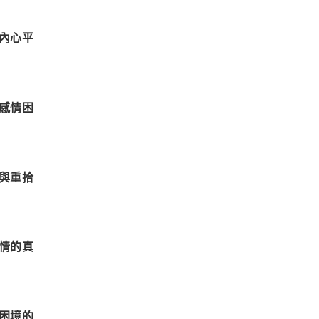
內心平
感情困
與重拾
情的真
困境的