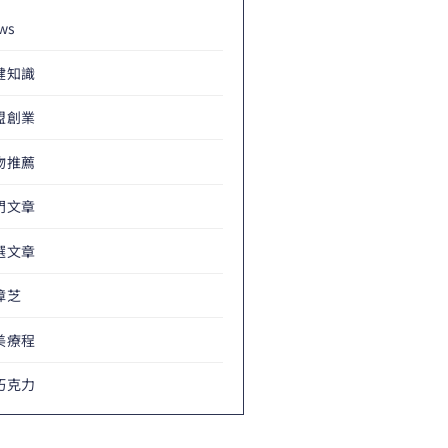
ws
健知識
盟創業
物推薦
門文章
選文章
樟芝
美療程
巧克力