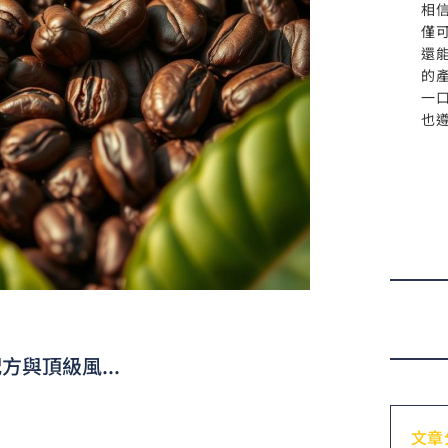
相
僅
還
的
一
也
力
與頂級風...
文章