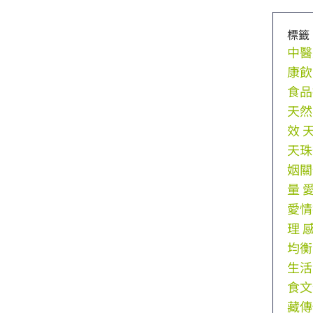
標籤
中醫
康飲
食品
天然
效
天珠
姻關
量
愛情
理
均衡
生活
食文
藏傳