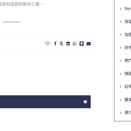
從原料品質到製作工藝 …
Ne
保
加
好
熱
精
紅
醫
黑