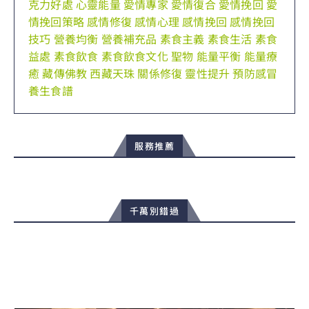
克力好處
心靈能量
愛情專家
愛情復合
愛情挽回
愛
情挽回策略
感情修復
感情心理
感情挽回
感情挽回
技巧
營養均衡
營養補充品
素食主義
素食生活
素食
益處
素食飲食
素食飲食文化
聖物
能量平衡
能量療
癒
藏傳佛教
西藏天珠
關係修復
靈性提升
預防感冒
養生食譜
服務推薦
千萬別錯過