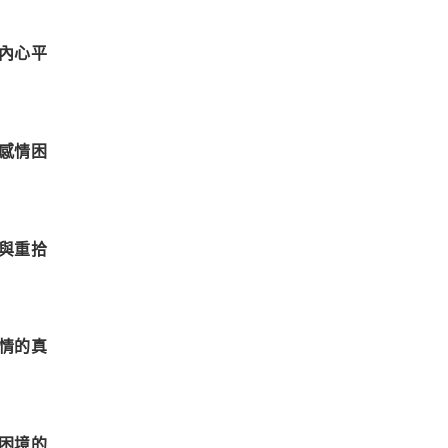
內心平
感情困
與重拾
情的真
困境的