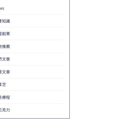
ws
健知識
盟創業
物推薦
門文章
選文章
樟芝
美療程
巧克力