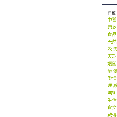
標籤
中醫
康飲
食品
天然
效
天珠
姻關
量
愛情
理
均衡
生活
食文
藏傳