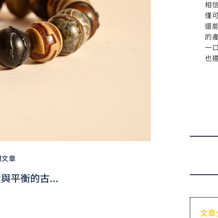
相
僅
還
的
一
也
門文章
平衡的古...
文章