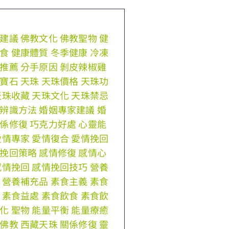
建議
佛教文化
佛教聖物
健
食
健康體質
冬季健康
冷凍
推薦
分手原因
剝皮辣椒雞
寶石
天珠
天珠價格
天珠功
天珠收藏
天珠文化
天珠禁忌
辨識方法
婚姻專家建議
婚
係修復
巧克力好處
心靈能
愛情專家
愛情復合
愛情挽回
挽回策略
感情修復
感情心
感情挽回
感情挽回技巧
營養
營養補充品
素食主義
素食
素食益處
素食飲食
素食飲
化
聖物
能量平衡
能量療癒
佛教
西藏天珠
關係修復
靈