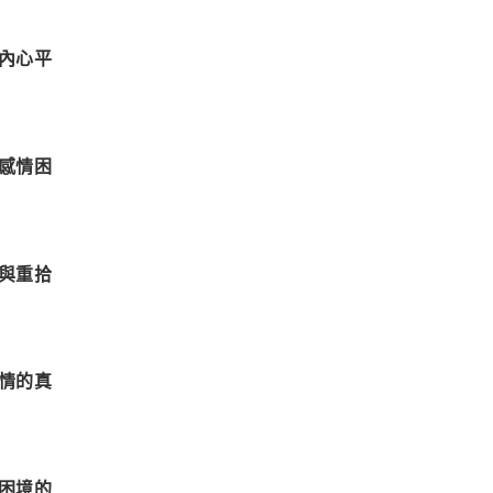
內心平
感情困
與重拾
情的真
困境的