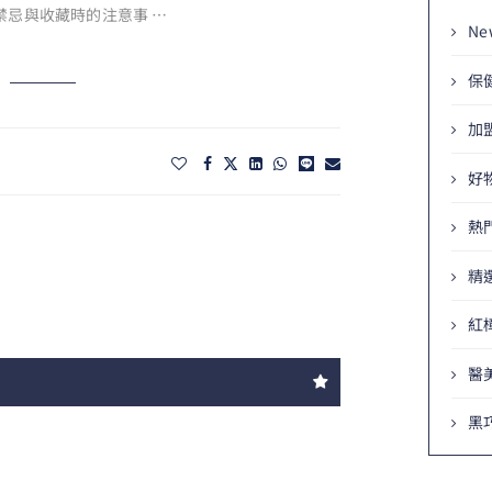
禁忌與收藏時的注意事 …
Ne
保
加
好
熱
精
紅
醫
黑