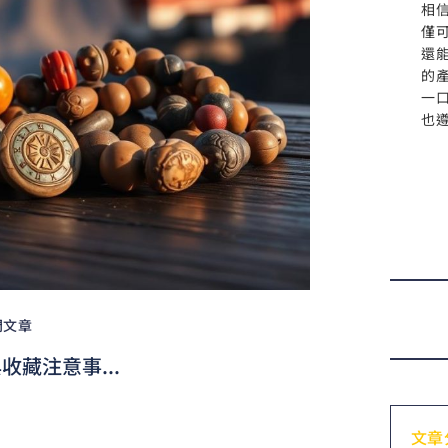
相
僅
還
的
一
也
門文章
藏注意事...
文章