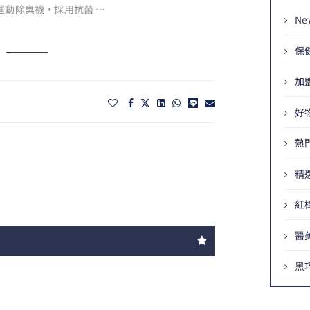
運動除臭襪，採用抗菌 …
Ne
保
加
好
熱
精
紅
醫
黑