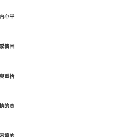
內心平
感情困
與重拾
情的真
困境的