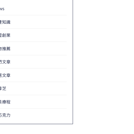
ws
健知識
盟創業
物推薦
門文章
選文章
樟芝
美療程
巧克力