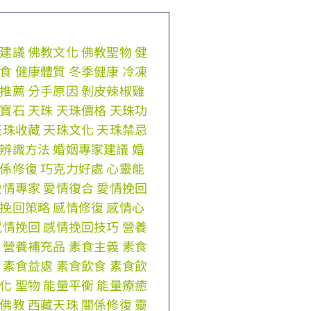
建議
佛教文化
佛教聖物
健
食
健康體質
冬季健康
冷凍
推薦
分手原因
剝皮辣椒雞
寶石
天珠
天珠價格
天珠功
天珠收藏
天珠文化
天珠禁忌
辨識方法
婚姻專家建議
婚
係修復
巧克力好處
心靈能
愛情專家
愛情復合
愛情挽回
挽回策略
感情修復
感情心
感情挽回
感情挽回技巧
營養
營養補充品
素食主義
素食
素食益處
素食飲食
素食飲
化
聖物
能量平衡
能量療癒
佛教
西藏天珠
關係修復
靈