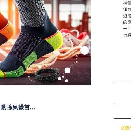
相
僅
還
的
一
也
除臭襪首...
文章