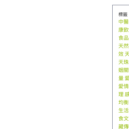
標籤
中醫
康飲
食品
天然
效
天珠
姻關
量
愛情
理
均衡
生活
食文
藏傳