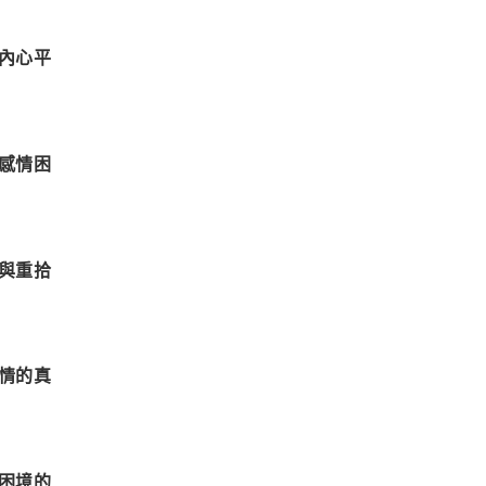
內心平
感情困
與重拾
情的真
困境的