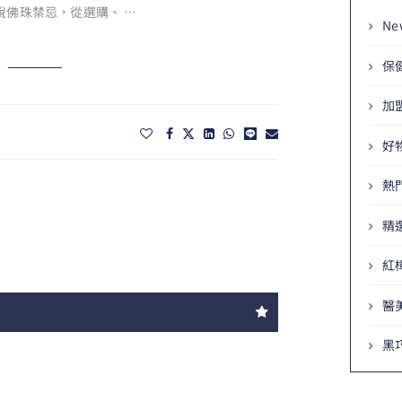
說佛珠禁忌，從選購、 …
Ne
保
加
好
熱
精
紅
醫
黑