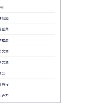
ws
健知識
盟創業
物推薦
門文章
選文章
樟芝
美療程
巧克力