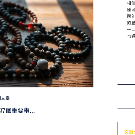
相
僅
還
的
一
也
門文章
個重要事...
文章