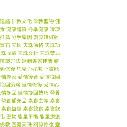
建議
佛教文化
佛教聖物
健
食
健康體質
冬季健康
冷凍
推薦
分手原因
剝皮辣椒雞
寶石
天珠
天珠價格
天珠功
天珠收藏
天珠文化
天珠禁忌
辨識方法
婚姻專家建議
婚
係修復
巧克力好處
心靈能
愛情專家
愛情復合
愛情挽回
挽回策略
感情修復
感情心
感情挽回
感情挽回技巧
營養
營養補充品
素食主義
素食
素食益處
素食飲食
素食飲
化
聖物
能量平衡
能量療癒
佛教
西藏天珠
關係修復
靈