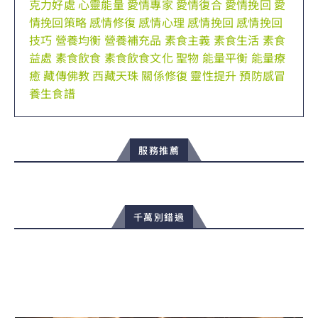
克力好處
心靈能量
愛情專家
愛情復合
愛情挽回
愛
情挽回策略
感情修復
感情心理
感情挽回
感情挽回
技巧
營養均衡
營養補充品
素食主義
素食生活
素食
益處
素食飲食
素食飲食文化
聖物
能量平衡
能量療
癒
藏傳佛教
西藏天珠
關係修復
靈性提升
預防感冒
養生食譜
服務推薦
千萬別錯過