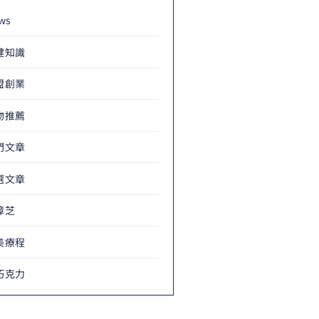
ws
健知識
盟創業
物推薦
門文章
選文章
樟芝
美療程
巧克力