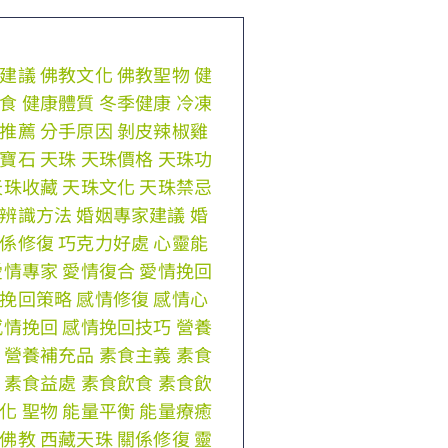
建議
佛教文化
佛教聖物
健
食
健康體質
冬季健康
冷凍
推薦
分手原因
剝皮辣椒雞
寶石
天珠
天珠價格
天珠功
天珠收藏
天珠文化
天珠禁忌
辨識方法
婚姻專家建議
婚
係修復
巧克力好處
心靈能
愛情專家
愛情復合
愛情挽回
挽回策略
感情修復
感情心
感情挽回
感情挽回技巧
營養
營養補充品
素食主義
素食
素食益處
素食飲食
素食飲
化
聖物
能量平衡
能量療癒
佛教
西藏天珠
關係修復
靈