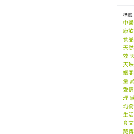
標籤
中醫
康飲
食品
天然
效
天珠
姻關
量
愛情
理
均衡
生活
食文
藏傳