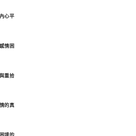
內心平
感情困
與重拾
情的真
困境的