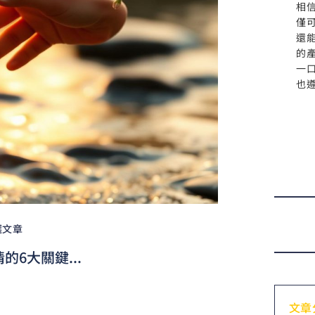
相
僅
還
的
一
也
選文章
6大關鍵...
文章