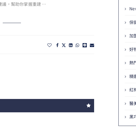
建議，幫助你掌握重建 …
Ne
保
加
好
熱
精
紅
醫
黑