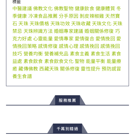
標籤
中醫建議
佛教文化
佛教聖物
健康飲食
健康體質
冬
季健康
冷凍食品推薦
分手原因
剝皮辣椒雞
天然寶
石
天珠
天珠價格
天珠功效
天珠收藏
天珠文化
天珠
禁忌
天珠辨識方法
婚姻專家建議
婚姻關係修復
巧
克力好處
心靈能量
愛情專家
愛情復合
愛情挽回
愛
情挽回策略
感情修復
感情心理
感情挽回
感情挽回
技巧
營養均衡
營養補充品
素食主義
素食生活
素食
益處
素食飲食
素食飲食文化
聖物
能量平衡
能量療
癒
藏傳佛教
西藏天珠
關係修復
靈性提升
預防感冒
養生食譜
服務推薦
千萬別錯過