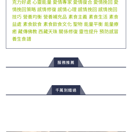
克力好處
心靈能量
愛情專家
愛情復合
愛情挽回
愛
情挽回策略
感情修復
感情心理
感情挽回
感情挽回
技巧
營養均衡
營養補充品
素食主義
素食生活
素食
益處
素食飲食
素食飲食文化
聖物
能量平衡
能量療
癒
藏傳佛教
西藏天珠
關係修復
靈性提升
預防感冒
養生食譜
服務推薦
千萬別錯過