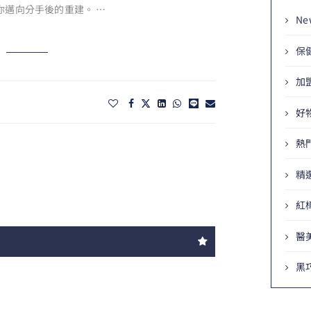
你邁向分手後的重建。 …
Ne
保
加
好
熱
精
紅
醫
黑