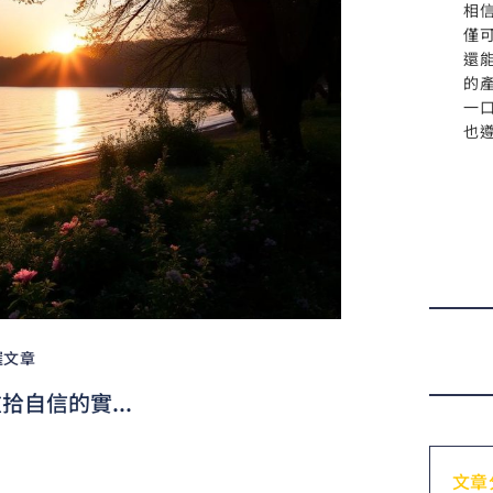
相
僅
還
的
一
也
選文章
自信的實...
文章