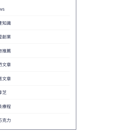
ws
健知識
盟創業
物推薦
門文章
選文章
樟芝
美療程
巧克力