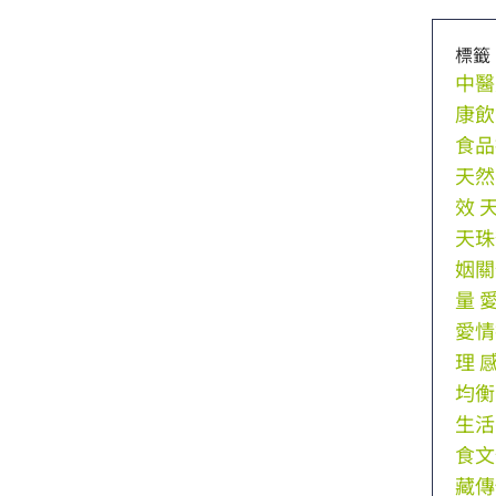
標籤
中醫
康飲
食品
天然
效
天珠
姻關
量
愛情
理
均衡
生活
食文
藏傳