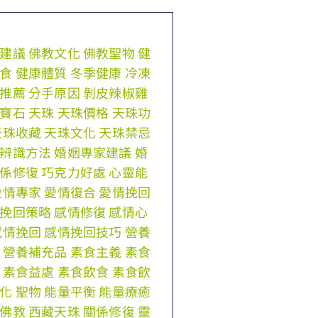
建議
佛教文化
佛教聖物
健
食
健康體質
冬季健康
冷凍
推薦
分手原因
剝皮辣椒雞
寶石
天珠
天珠價格
天珠功
天珠收藏
天珠文化
天珠禁忌
辨識方法
婚姻專家建議
婚
係修復
巧克力好處
心靈能
愛情專家
愛情復合
愛情挽回
挽回策略
感情修復
感情心
感情挽回
感情挽回技巧
營養
營養補充品
素食主義
素食
素食益處
素食飲食
素食飲
化
聖物
能量平衡
能量療癒
佛教
西藏天珠
關係修復
靈