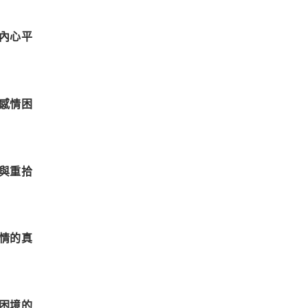
內心平
感情困
與重拾
情的真
困境的