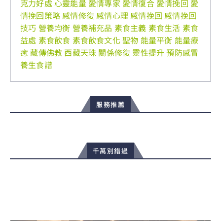
克力好處
心靈能量
愛情專家
愛情復合
愛情挽回
愛
情挽回策略
感情修復
感情心理
感情挽回
感情挽回
技巧
營養均衡
營養補充品
素食主義
素食生活
素食
益處
素食飲食
素食飲食文化
聖物
能量平衡
能量療
癒
藏傳佛教
西藏天珠
關係修復
靈性提升
預防感冒
養生食譜
服務推薦
千萬別錯過