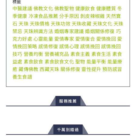
標籤
中醫建議
佛教文化
佛教聖物
健康飲食
健康體質
冬
季健康
冷凍食品推薦
分手原因
剝皮辣椒雞
天然寶
石
天珠
天珠價格
天珠功效
天珠收藏
天珠文化
天珠
禁忌
天珠辨識方法
婚姻專家建議
婚姻關係修復
巧
克力好處
心靈能量
愛情專家
愛情復合
愛情挽回
愛
情挽回策略
感情修復
感情心理
感情挽回
感情挽回
技巧
營養均衡
營養補充品
素食主義
素食生活
素食
益處
素食飲食
素食飲食文化
聖物
能量平衡
能量療
癒
藏傳佛教
西藏天珠
關係修復
靈性提升
預防感冒
養生食譜
服務推薦
千萬別錯過