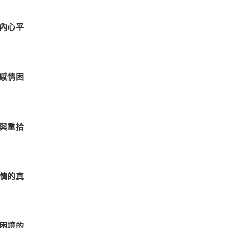
內心平
感情困
與重拾
情的真
困境的