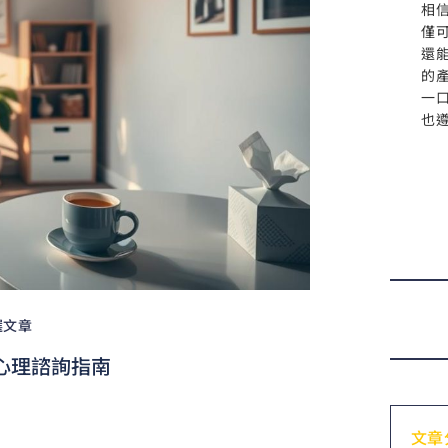
相
僅
還
的
一
也
選文章
心理諮詢指南
文章