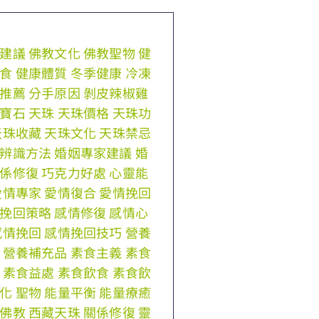
建議
佛教文化
佛教聖物
健
食
健康體質
冬季健康
冷凍
推薦
分手原因
剝皮辣椒雞
寶石
天珠
天珠價格
天珠功
天珠收藏
天珠文化
天珠禁忌
辨識方法
婚姻專家建議
婚
係修復
巧克力好處
心靈能
愛情專家
愛情復合
愛情挽回
挽回策略
感情修復
感情心
感情挽回
感情挽回技巧
營養
營養補充品
素食主義
素食
素食益處
素食飲食
素食飲
化
聖物
能量平衡
能量療癒
佛教
西藏天珠
關係修復
靈