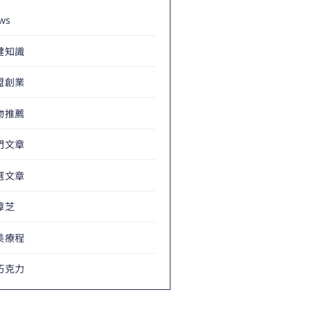
ws
健知識
盟創業
物推薦
門文章
選文章
樟芝
美療程
巧克力