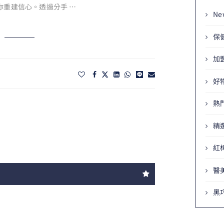
你重建信心。透過分手 …
Ne
保
加
好
熱
精
紅
醫
黑