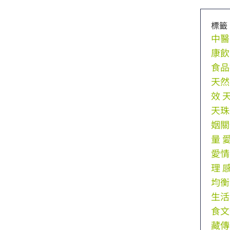
標籤
中醫
康飲
食品
天然
效
天珠
姻關
量
愛情
理
均衡
生活
食文
藏傳