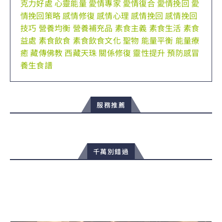
克力好處
心靈能量
愛情專家
愛情復合
愛情挽回
愛
情挽回策略
感情修復
感情心理
感情挽回
感情挽回
技巧
營養均衡
營養補充品
素食主義
素食生活
素食
益處
素食飲食
素食飲食文化
聖物
能量平衡
能量療
癒
藏傳佛教
西藏天珠
關係修復
靈性提升
預防感冒
養生食譜
服務推薦
千萬別錯過