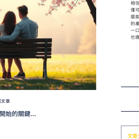
相
僅
還
的
一
也
選文章
始的關鍵...
文章