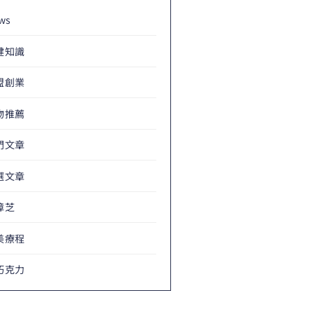
ws
健知識
盟創業
物推薦
門文章
選文章
樟芝
美療程
巧克力