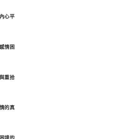
內心平
感情困
與重拾
情的真
困境的