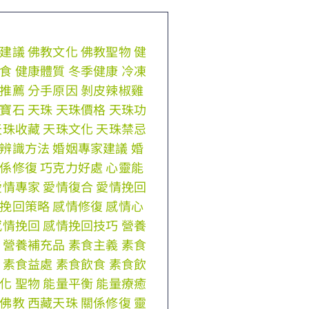
建議
佛教文化
佛教聖物
健
食
健康體質
冬季健康
冷凍
推薦
分手原因
剝皮辣椒雞
寶石
天珠
天珠價格
天珠功
天珠收藏
天珠文化
天珠禁忌
辨識方法
婚姻專家建議
婚
係修復
巧克力好處
心靈能
愛情專家
愛情復合
愛情挽回
挽回策略
感情修復
感情心
感情挽回
感情挽回技巧
營養
營養補充品
素食主義
素食
素食益處
素食飲食
素食飲
化
聖物
能量平衡
能量療癒
佛教
西藏天珠
關係修復
靈