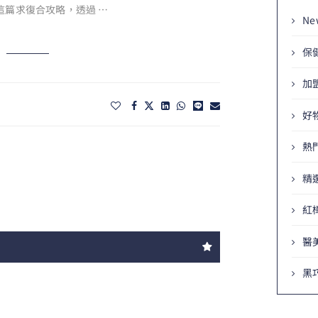
這篇求復合攻略，透過 …
Ne
保
加
好
熱
精
紅
醫
黑