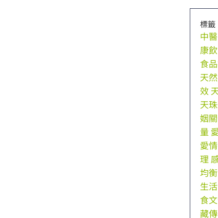
標籤
中醫
康飲
食品
天然
效
天珠
姻關
量
愛情
理
均衡
生活
食文
藏傳