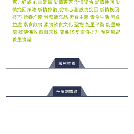
克力好處
心靈能量
愛情專家
愛情復合
愛情挽回
愛
情挽回策略
感情修復
感情心理
感情挽回
感情挽回
技巧
營養均衡
營養補充品
素食主義
素食生活
素食
益處
素食飲食
素食飲食文化
聖物
能量平衡
能量療
癒
藏傳佛教
西藏天珠
關係修復
靈性提升
預防感冒
養生食譜
服務推薦
千萬別錯過