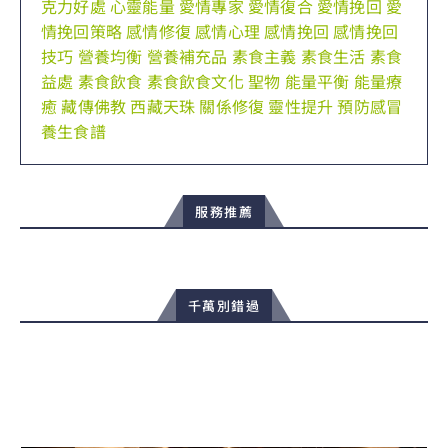
克力好處
心靈能量
愛情專家
愛情復合
愛情挽回
愛
情挽回策略
感情修復
感情心理
感情挽回
感情挽回
技巧
營養均衡
營養補充品
素食主義
素食生活
素食
益處
素食飲食
素食飲食文化
聖物
能量平衡
能量療
癒
藏傳佛教
西藏天珠
關係修復
靈性提升
預防感冒
養生食譜
服務推薦
千萬別錯過