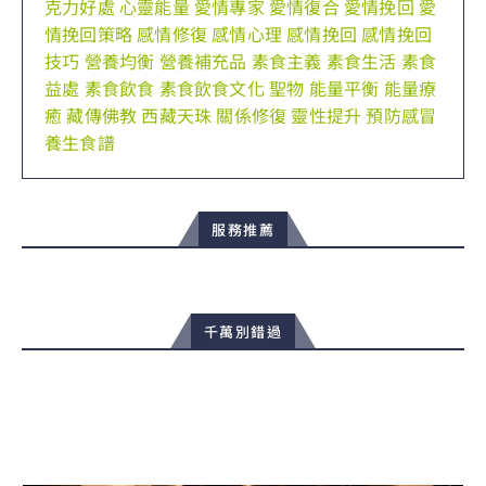
克力好處
心靈能量
愛情專家
愛情復合
愛情挽回
愛
情挽回策略
感情修復
感情心理
感情挽回
感情挽回
技巧
營養均衡
營養補充品
素食主義
素食生活
素食
益處
素食飲食
素食飲食文化
聖物
能量平衡
能量療
癒
藏傳佛教
西藏天珠
關係修復
靈性提升
預防感冒
養生食譜
服務推薦
千萬別錯過