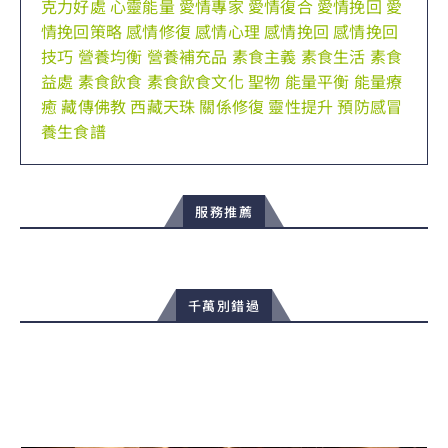
克力好處
心靈能量
愛情專家
愛情復合
愛情挽回
愛
情挽回策略
感情修復
感情心理
感情挽回
感情挽回
技巧
營養均衡
營養補充品
素食主義
素食生活
素食
益處
素食飲食
素食飲食文化
聖物
能量平衡
能量療
癒
藏傳佛教
西藏天珠
關係修復
靈性提升
預防感冒
養生食譜
服務推薦
千萬別錯過