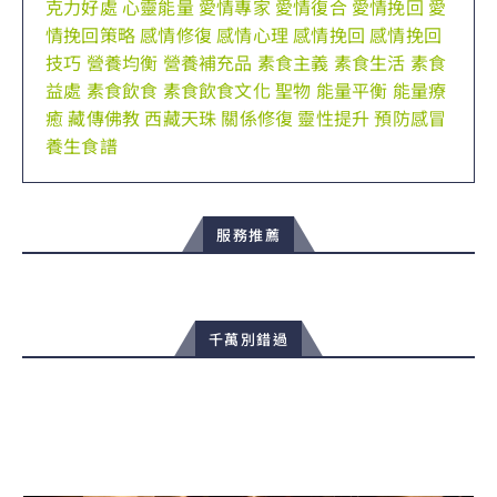
克力好處
心靈能量
愛情專家
愛情復合
愛情挽回
愛
情挽回策略
感情修復
感情心理
感情挽回
感情挽回
技巧
營養均衡
營養補充品
素食主義
素食生活
素食
益處
素食飲食
素食飲食文化
聖物
能量平衡
能量療
癒
藏傳佛教
西藏天珠
關係修復
靈性提升
預防感冒
養生食譜
服務推薦
千萬別錯過