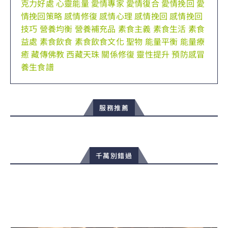
克力好處
心靈能量
愛情專家
愛情復合
愛情挽回
愛
情挽回策略
感情修復
感情心理
感情挽回
感情挽回
技巧
營養均衡
營養補充品
素食主義
素食生活
素食
益處
素食飲食
素食飲食文化
聖物
能量平衡
能量療
癒
藏傳佛教
西藏天珠
關係修復
靈性提升
預防感冒
養生食譜
服務推薦
千萬別錯過