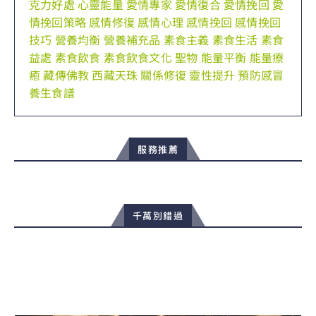
克力好處
心靈能量
愛情專家
愛情復合
愛情挽回
愛
情挽回策略
感情修復
感情心理
感情挽回
感情挽回
技巧
營養均衡
營養補充品
素食主義
素食生活
素食
益處
素食飲食
素食飲食文化
聖物
能量平衡
能量療
癒
藏傳佛教
西藏天珠
關係修復
靈性提升
預防感冒
養生食譜
服務推薦
千萬別錯過