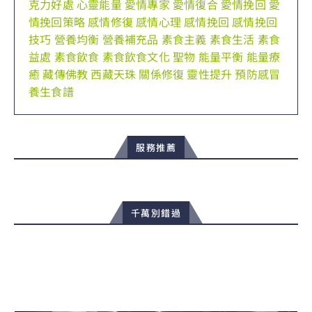
克力好處
心靈能量
愛情專家
愛情復合
愛情挽回
愛
情挽回策略
感情修復
感情心理
感情挽回
感情挽回
技巧
營養均衡
營養補充品
素食主義
素食生活
素食
益處
素食飲食
素食飲食文化
聖物
能量平衡
能量療
癒
藏傳佛教
西藏天珠
關係修復
靈性提升
預防感冒
養生食譜
服務推薦
千萬別錯過