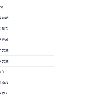
ws
健知識
盟創業
物推薦
門文章
選文章
樟芝
美療程
巧克力