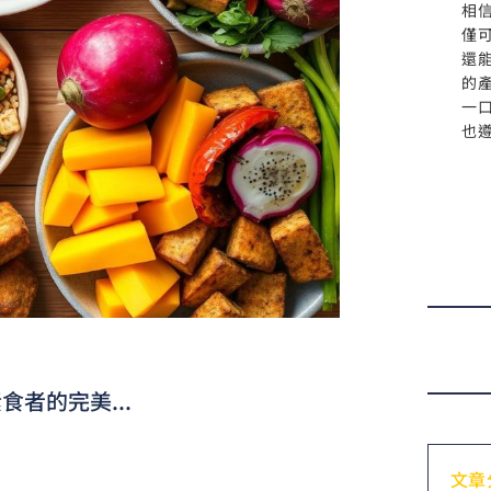
相
僅
還
的
一
也
者的完美...
文章