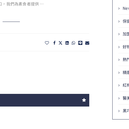
口，我們為素食者提供 …
Ne
保
加
好
熱
精
紅
醫
黑