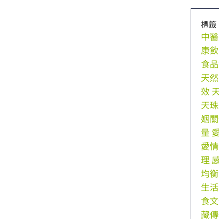
標籤
中醫
康飲
食品
天然
效
天珠
姻關
量
愛情
理
均衡
生活
食文
藏傳