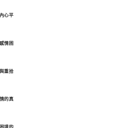
內心平
感情困
與重拾
情的真
困境的