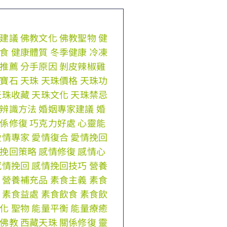
建議
佛教文化
佛教聖物
健
食
健康體質
冬季健康
冷凍
推薦
分手原因
剝皮辣椒雞
寶石
天珠
天珠價格
天珠功
天珠收藏
天珠文化
天珠禁忌
辨識方法
婚姻專家建議
婚
係修復
巧克力好處
心靈能
愛情專家
愛情復合
愛情挽回
挽回策略
感情修復
感情心
感情挽回
感情挽回技巧
營養
營養補充品
素食主義
素食
素食益處
素食飲食
素食飲
化
聖物
能量平衡
能量療癒
佛教
西藏天珠
關係修復
靈