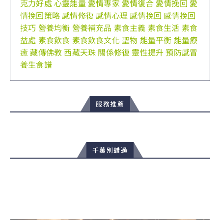
克力好處
心靈能量
愛情專家
愛情復合
愛情挽回
愛
情挽回策略
感情修復
感情心理
感情挽回
感情挽回
技巧
營養均衡
營養補充品
素食主義
素食生活
素食
益處
素食飲食
素食飲食文化
聖物
能量平衡
能量療
癒
藏傳佛教
西藏天珠
關係修復
靈性提升
預防感冒
養生食譜
服務推薦
千萬別錯過