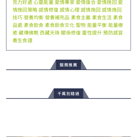
克力好處
心靈能量
愛情專家
愛情復合
愛情挽回
愛
情挽回策略
感情修復
感情心理
感情挽回
感情挽回
技巧
營養均衡
營養補充品
素食主義
素食生活
素食
益處
素食飲食
素食飲食文化
聖物
能量平衡
能量療
癒
藏傳佛教
西藏天珠
關係修復
靈性提升
預防感冒
養生食譜
服務推薦
千萬別錯過