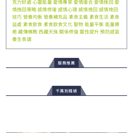
克力好處
心靈能量
愛情專家
愛情復合
愛情挽回
愛
情挽回策略
感情修復
感情心理
感情挽回
感情挽回
技巧
營養均衡
營養補充品
素食主義
素食生活
素食
益處
素食飲食
素食飲食文化
聖物
能量平衡
能量療
癒
藏傳佛教
西藏天珠
關係修復
靈性提升
預防感冒
養生食譜
服務推薦
千萬別錯過