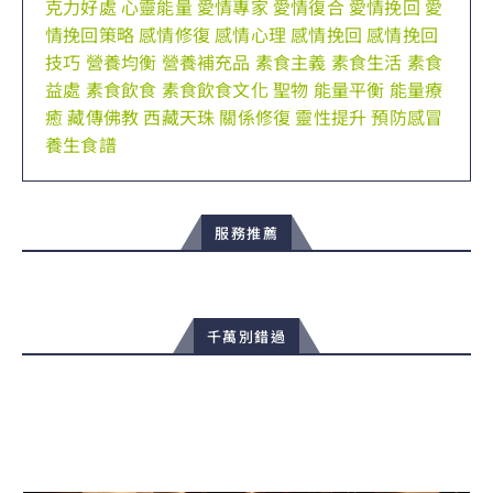
克力好處
心靈能量
愛情專家
愛情復合
愛情挽回
愛
情挽回策略
感情修復
感情心理
感情挽回
感情挽回
技巧
營養均衡
營養補充品
素食主義
素食生活
素食
益處
素食飲食
素食飲食文化
聖物
能量平衡
能量療
癒
藏傳佛教
西藏天珠
關係修復
靈性提升
預防感冒
養生食譜
服務推薦
千萬別錯過