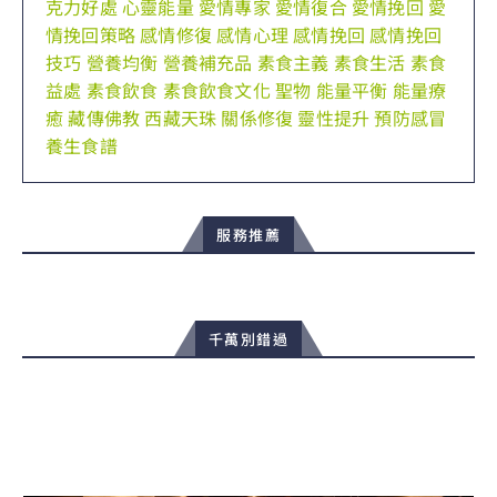
克力好處
心靈能量
愛情專家
愛情復合
愛情挽回
愛
情挽回策略
感情修復
感情心理
感情挽回
感情挽回
技巧
營養均衡
營養補充品
素食主義
素食生活
素食
益處
素食飲食
素食飲食文化
聖物
能量平衡
能量療
癒
藏傳佛教
西藏天珠
關係修復
靈性提升
預防感冒
養生食譜
服務推薦
千萬別錯過