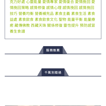
克力好處
心靈能量
愛情專家
愛情復合
愛情挽回
愛
情挽回策略
感情修復
感情心理
感情挽回
感情挽回
技巧
營養均衡
營養補充品
素食主義
素食生活
素食
益處
素食飲食
素食飲食文化
聖物
能量平衡
能量療
癒
藏傳佛教
西藏天珠
關係修復
靈性提升
預防感冒
養生食譜
服務推薦
千萬別錯過