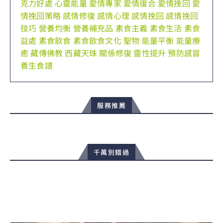
克力好處
心靈能量
愛情專家
愛情復合
愛情挽回
愛
情挽回策略
感情修復
感情心理
感情挽回
感情挽回
技巧
營養均衡
營養補充品
素食主義
素食生活
素食
益處
素食飲食
素食飲食文化
聖物
能量平衡
能量療
癒
藏傳佛教
西藏天珠
關係修復
靈性提升
預防感冒
養生食譜
服務推薦
千萬別錯過