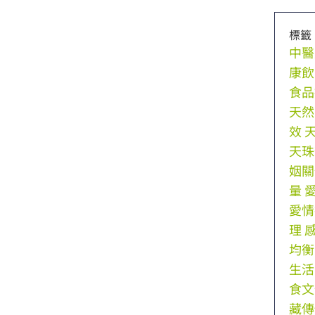
標籤
中醫
康飲
食品
天然
效
天珠
姻關
量
愛情
理
均衡
生活
食文
藏傳