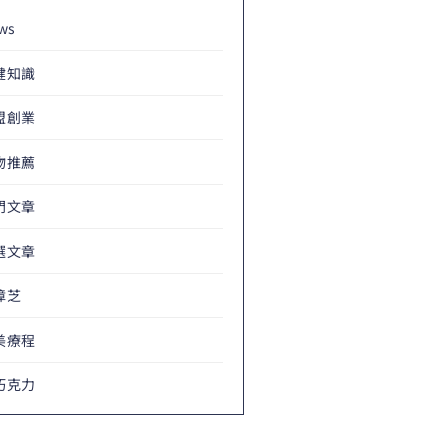
ws
健知識
盟創業
物推薦
門文章
選文章
樟芝
美療程
巧克力