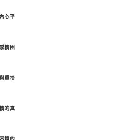
內心平
感情困
與重拾
情的真
困境的