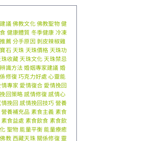
建議
佛教文化
佛教聖物
健
食
健康體質
冬季健康
冷凍
推薦
分手原因
剝皮辣椒雞
寶石
天珠
天珠價格
天珠功
天珠收藏
天珠文化
天珠禁忌
辨識方法
婚姻專家建議
婚
係修復
巧克力好處
心靈能
愛情專家
愛情復合
愛情挽回
挽回策略
感情修復
感情心
感情挽回
感情挽回技巧
營養
營養補充品
素食主義
素食
素食益處
素食飲食
素食飲
化
聖物
能量平衡
能量療癒
佛教
西藏天珠
關係修復
靈