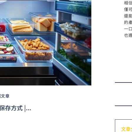
相
僅
還
的
一
也
選文章
方式 |...
文章