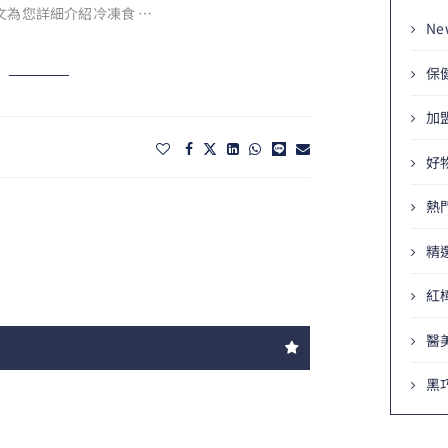
文為您詳細介紹冷凍食 …
Ne
保
加
好
熱
精
紅
醫
黑