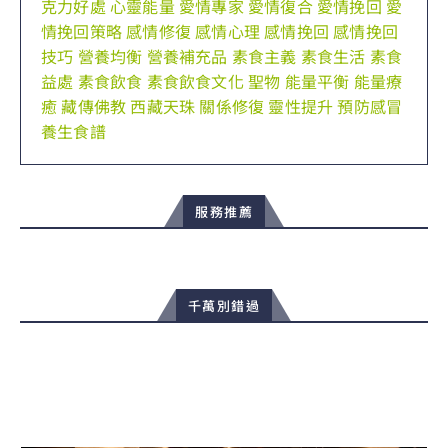
克力好處
心靈能量
愛情專家
愛情復合
愛情挽回
愛
情挽回策略
感情修復
感情心理
感情挽回
感情挽回
技巧
營養均衡
營養補充品
素食主義
素食生活
素食
益處
素食飲食
素食飲食文化
聖物
能量平衡
能量療
癒
藏傳佛教
西藏天珠
關係修復
靈性提升
預防感冒
養生食譜
服務推薦
千萬別錯過