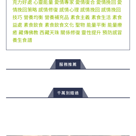
克力好處
心靈能量
愛情專家
愛情復合
愛情挽回
愛
情挽回策略
感情修復
感情心理
感情挽回
感情挽回
技巧
營養均衡
營養補充品
素食主義
素食生活
素食
益處
素食飲食
素食飲食文化
聖物
能量平衡
能量療
癒
藏傳佛教
西藏天珠
關係修復
靈性提升
預防感冒
養生食譜
服務推薦
千萬別錯過