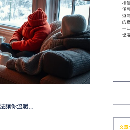
相
僅
還
的
一
也
章
讓你溫暖...
文章