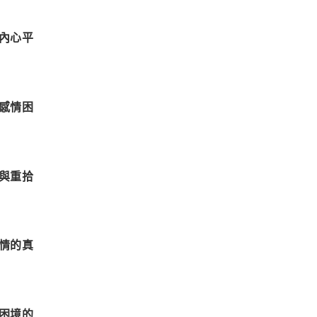
內心平
感情困
與重拾
情的真
困境的