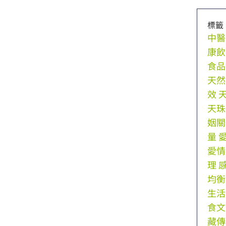
標籤
中醫
康飲
食品
天然
效
天珠
姻關
量
愛情
理
均衡
生活
食文
藏傳