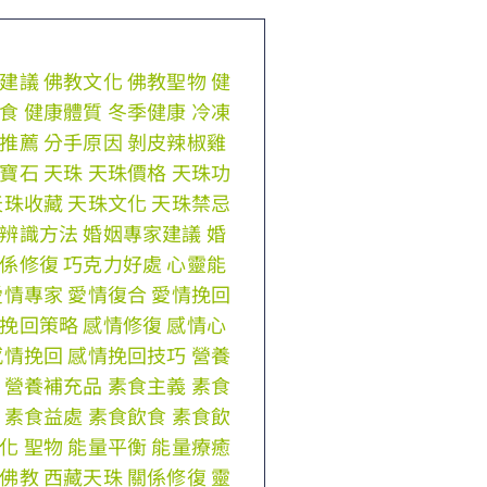
建議
佛教文化
佛教聖物
健
食
健康體質
冬季健康
冷凍
推薦
分手原因
剝皮辣椒雞
寶石
天珠
天珠價格
天珠功
天珠收藏
天珠文化
天珠禁忌
辨識方法
婚姻專家建議
婚
係修復
巧克力好處
心靈能
愛情專家
愛情復合
愛情挽回
挽回策略
感情修復
感情心
感情挽回
感情挽回技巧
營養
營養補充品
素食主義
素食
素食益處
素食飲食
素食飲
化
聖物
能量平衡
能量療癒
佛教
西藏天珠
關係修復
靈