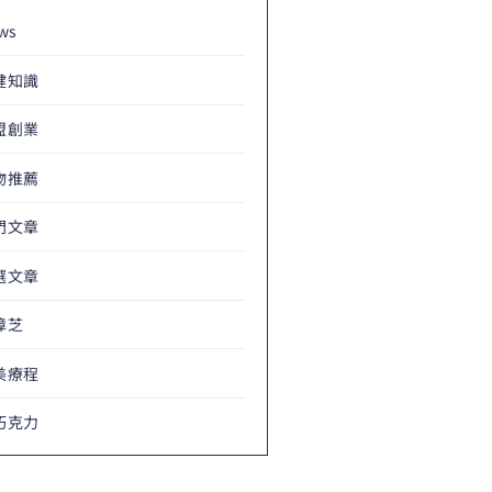
ws
健知識
盟創業
物推薦
門文章
選文章
樟芝
美療程
巧克力