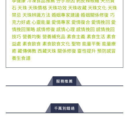
季健康
冷凍食品推薦
分手原因
剝皮辣椒雞
天然寶
石
天珠
天珠價格
天珠功效
天珠收藏
天珠文化
天珠
禁忌
天珠辨識方法
婚姻專家建議
婚姻關係修復
巧
克力好處
心靈能量
愛情專家
愛情復合
愛情挽回
愛
情挽回策略
感情修復
感情心理
感情挽回
感情挽回
技巧
營養均衡
營養補充品
素食主義
素食生活
素食
益處
素食飲食
素食飲食文化
聖物
能量平衡
能量療
癒
藏傳佛教
西藏天珠
關係修復
靈性提升
預防感冒
養生食譜
服務推薦
千萬別錯過