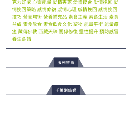
克力好處
心靈能量
愛情專家
愛情復合
愛情挽回
愛
情挽回策略
感情修復
感情心理
感情挽回
感情挽回
技巧
營養均衡
營養補充品
素食主義
素食生活
素食
益處
素食飲食
素食飲食文化
聖物
能量平衡
能量療
癒
藏傳佛教
西藏天珠
關係修復
靈性提升
預防感冒
養生食譜
服務推薦
千萬別錯過